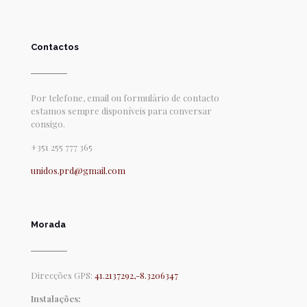
Contactos
Por telefone, email ou formulário de contacto
estamos sempre disponíveis para conversar
consigo.
+351 255 777 365
unidos.prd@gmail.com
Morada
Direcções GPS:
41.2137292,-8.3206347
Instalações: