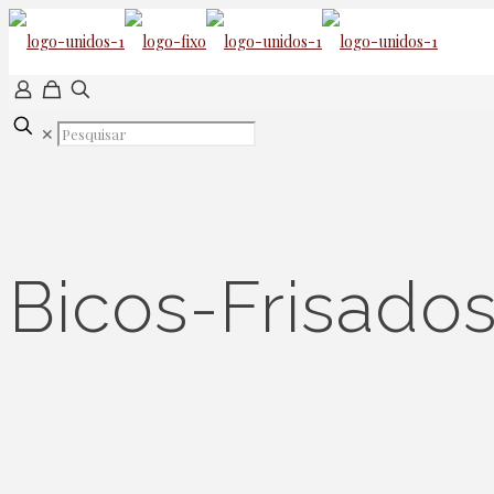
✕
Bicos-Frisado