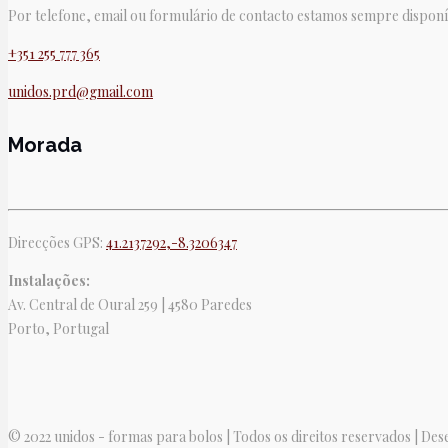
Por telefone, email ou formulário de contacto estamos sempre disponí
+351 255 777 365
unidos.prd@gmail.com
Morada
Direcções GPS:
41.2137292,-8.3206347
Instalações:
Av. Central de Oural 259 | 4580 Paredes
Porto, Portugal
© 2022 unidos - formas para bolos | Todos os direitos reservados | De