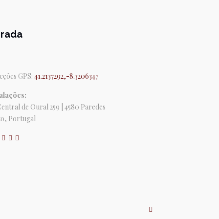
rada
cções GPS:
41.2137292,-8.3206347
alações:
Central de Oural 259 | 4580 Paredes
o, Portugal