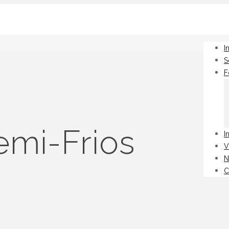
I
S
F
mi-Frios
I
V
N
C