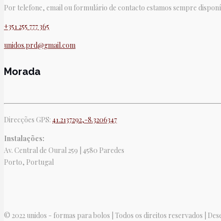
Por telefone, email ou formulário de contacto estamos sempre disponí
+351 255 777 365
unidos.prd@gmail.com
Morada
Direcções GPS:
41.2137292,-8.3206347
Instalações:
Av. Central de Oural 259 | 4580 Paredes
Porto, Portugal
© 2022 unidos - formas para bolos | Todos os direitos reservados | De