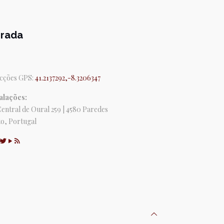
rada
cções GPS:
41.2137292,-8.3206347
alações:
Central de Oural 259 | 4580 Paredes
o, Portugal