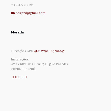
+351 255 777 365
unidos.prd@gmail.com
Morada
Direcções GPS:
41.2137292,-8.3206347
Instalações:
Av. Central de Oural 259 | 4580 Paredes
Porto, Portugal