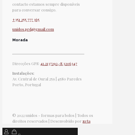
contacto estamos sempre disponíveis
para conversar consigo.
+351 255 777 365
unidos.prd@gmail.com
Morada
Direcções GPS:
41.2137292,-8.3206347
Instalações:
Av. Central de Oural 259 | 4580 Paredes
Porto, Portugal
© 2022 unidos - formas para bolos | Todos os
direitos reservados | Desenvolvido por
zeta
0