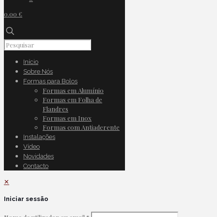
0.00 €
Início
Sobre Nós
Formas para Bolos
Formas em Alumínio
Formas em Folha de
Flandres
Formas em Inox
Formas com Antiaderente
Instalações
Vídeo
Novidades
Contacto
✕
Iniciar sessão