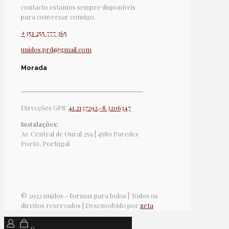
contacto estamos sempre disponíveis
para conversar consigo.
+351 255 777 365
unidos.prd@gmail.com
Morada
Direcções GPS:
41.2137292,-8.3206347
Instalações:
Av. Central de Oural 259 | 4580 Paredes
Porto, Portugal
© 2022 unidos - formas para bolos | Todos os
direitos reservados | Desenvolvido por
zeta
0