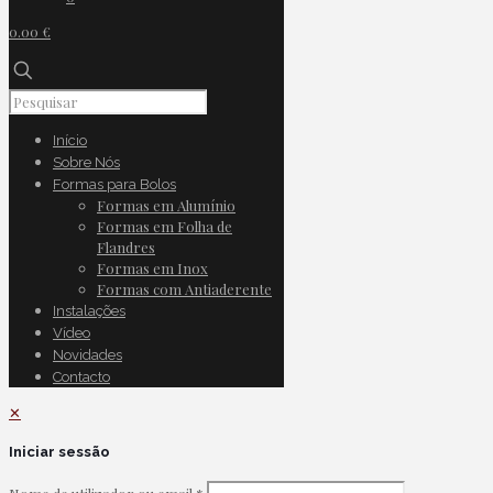
0.00 €
Início
Sobre Nós
Formas para Bolos
Formas em Alumínio
Formas em Folha de
Flandres
Formas em Inox
Formas com Antiaderente
Instalações
Vídeo
Novidades
Contacto
✕
Iniciar sessão