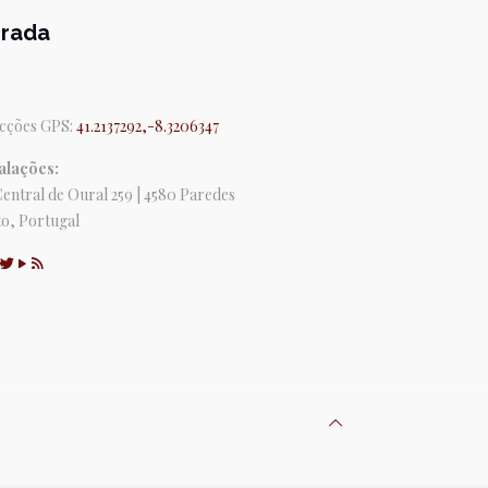
rada
cções GPS:
41.2137292,-8.3206347
alações:
Central de Oural 259 | 4580 Paredes
o, Portugal