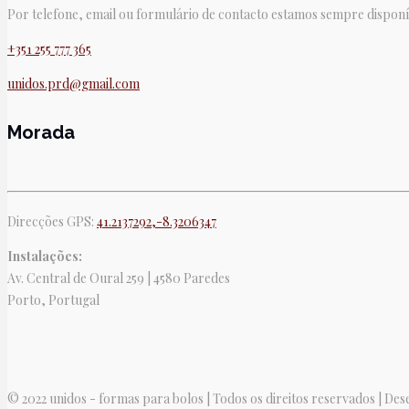
Por telefone, email ou formulário de contacto estamos sempre disponí
+351 255 777 365
unidos.prd@gmail.com
Morada
Direcções GPS:
41.2137292,-8.3206347
Instalações:
Av. Central de Oural 259 | 4580 Paredes
Porto, Portugal
© 2022 unidos - formas para bolos | Todos os direitos reservados | De