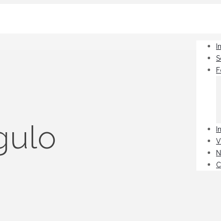
I
S
F
gulo
I
V
N
C