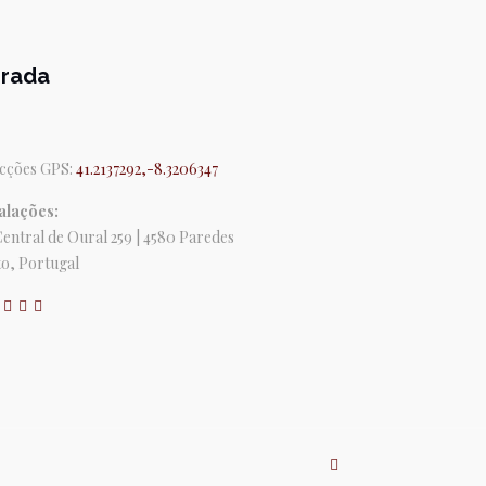
rada
cções GPS:
41.2137292,-8.3206347
alações:
Central de Oural 259 | 4580 Paredes
o, Portugal