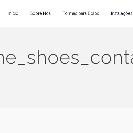
Início
Sobre Nós
Formas para Bolos
Instalações
e_shoes_cont