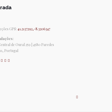
rada
cções GPS:
41.2137292,-8.3206347
alações:
Central de Oural 259 | 4580 Paredes
o, Portugal