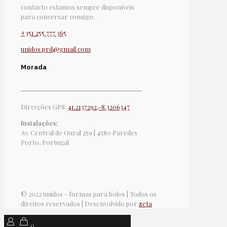
contacto estamos sempre disponíveis
para conversar consigo.
+351 255 777 365
unidos.prd@gmail.com
Morada
Direcções GPS:
41.2137292,-8.3206347
Instalações:
Av. Central de Oural 259 | 4580 Paredes
Porto, Portugal
© 2022 unidos - formas para bolos | Todos os
direitos reservados | Desenvolvido por
zeta
0