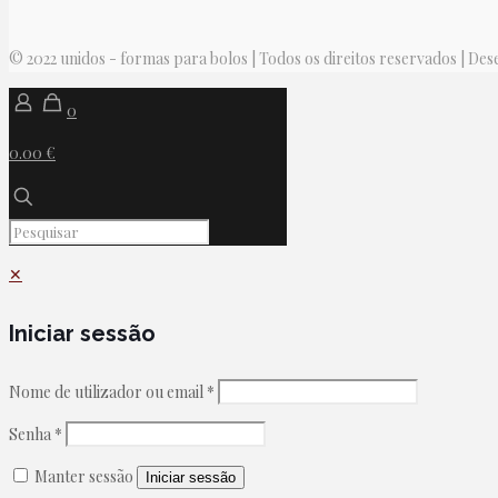
© 2022 unidos - formas para bolos | Todos os direitos reservados | De
0
0.00 €
✕
Iniciar sessão
Nome de utilizador ou email
*
Senha
*
Manter sessão
Iniciar sessão