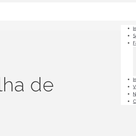
I
S
F
lha de
I
V
N
C