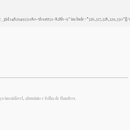
_gid:1482949231180-5b1a5531-828b-9″ include=”326,327,328,329,330″][
 inoxidável, alumínio e folha de flandres.