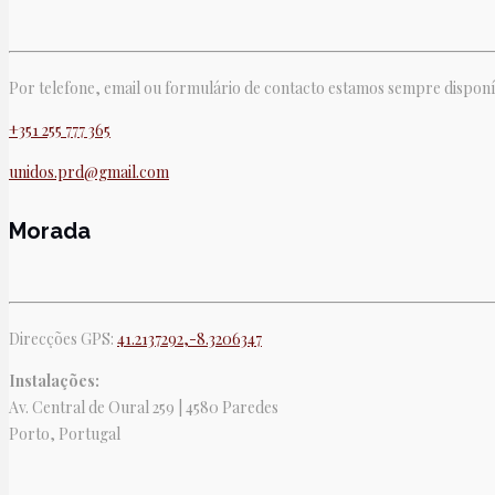
Por telefone, email ou formulário de contacto estamos sempre disponí
+351 255 777 365
unidos.prd@gmail.com
Morada
Direcções GPS:
41.2137292,-8.3206347
Instalações:
Av. Central de Oural 259 | 4580 Paredes
Porto, Portugal