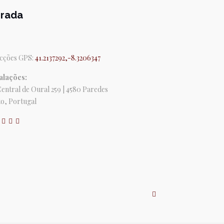
rada
cções GPS:
41.2137292,-8.3206347
alações:
Central de Oural 259 | 4580 Paredes
o, Portugal