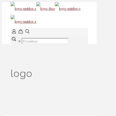
✕
logo