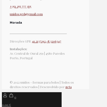
+351 255 777 365
unidos.prd@gmail.com
Morada
Direcções GPS:
41.2137292,-8.3206347
Instalações:
Av. Central de Oural 259 | 4580 Paredes
Porto, Portugal
© 2022 unidos - formas para bolos | Todos os
direitos reservados | Desenvolvido por
zeta
0
0.00 €