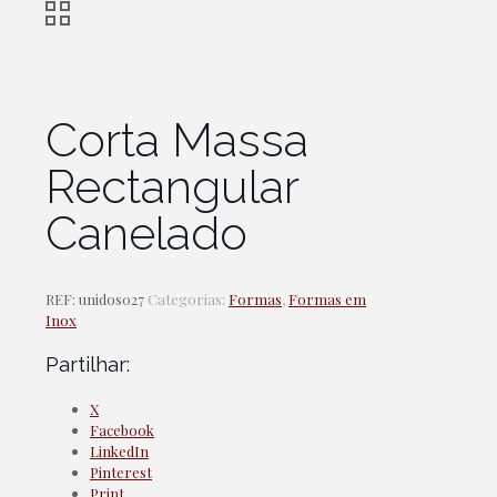
Corta Massa
Rectangular
Canelado
REF:
unidos027
Categorias:
Formas
,
Formas em
Inox
Partilhar:
X
Facebook
LinkedIn
Pinterest
Print