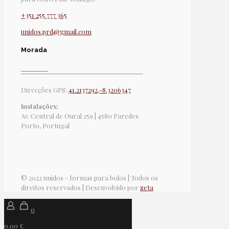
+351 255 777 365
unidos.prd@gmail.com
Morada
Direcções GPS:
41.2137292,-8.3206347
Instalações:
Av. Central de Oural 259 | 4580 Paredes
Porto, Portugal
© 2022 unidos - formas para bolos | Todos os
direitos reservados | Desenvolvido por
zeta
0
0.00 €