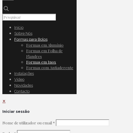
Início
Sobre Nós
Formas para Bolos
Formas em Alumínio
Formas em Folha de
Flandres
Formas em Inox
Formas com Antiaderente
Instalações
Vídeo
Novidades
Contacto
✕
Iniciar sessão
Nome de utilizador ou email
*