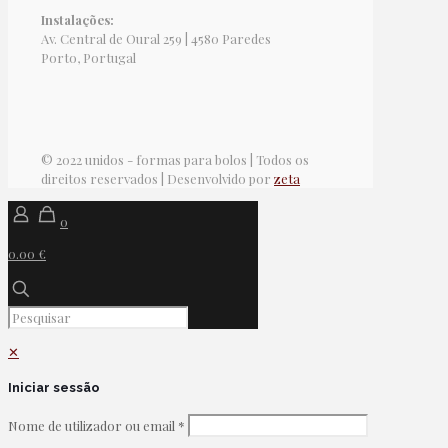
Instalações:
Av. Central de Oural 259 | 4580 Paredes
Porto, Portugal
© 2022 unidos - formas para bolos | Todos os
direitos reservados | Desenvolvido por
zeta
0
0.00 €
✕
Iniciar sessão
Nome de utilizador ou email
*