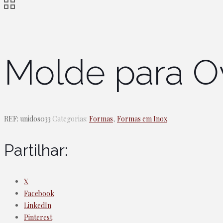
Molde para O
REF:
unidos033
Categorias:
Formas
,
Formas em Inox
Partilhar:
X
Facebook
LinkedIn
Pinterest