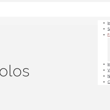
I
S
F
olos
I
V
N
C