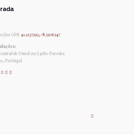
rada
cções GPS:
41.2137292,-8.3206347
alações:
Central de Oural 259 | 4580 Paredes
o, Portugal