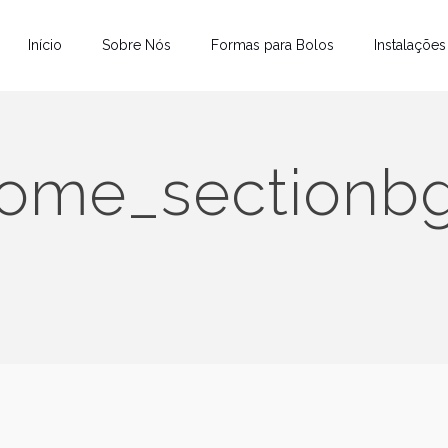
Início
Sobre Nós
Formas para Bolos
Instalações
ome_sectionb