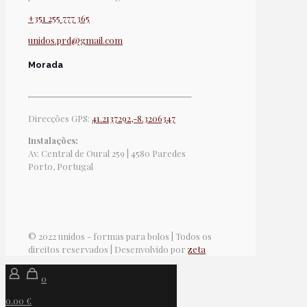
+351 255 777 365
unidos.prd@gmail.com
Morada
Direcções GPS:
41.2137292,-8.3206347
Instalações:
Av. Central de Oural 259 | 4580 Paredes
Porto, Portugal
© 2022 unidos - formas para bolos | Todos os
direitos reservados | Desenvolvido por
zeta
0
0.00 €