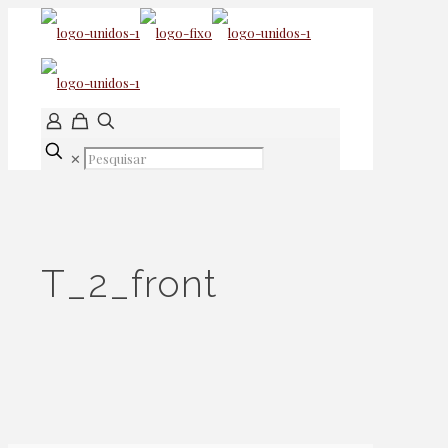
✕
T_2_front