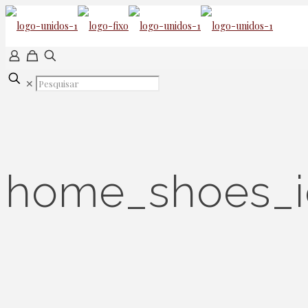
✕
home_shoes_i