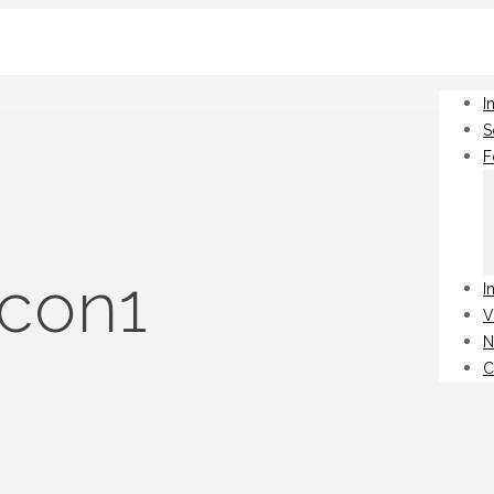
I
S
F
con1
I
V
N
C