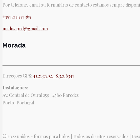
Por telefone, email ou formulário de contacto estamos sempre disponí
+351 255 777 365
unidos.prd@gmail.com
Morada
Direcções GPS:
41.2137292,-8.3206347
Instalações:
Av. Central de Oural 259 | 4580 Paredes
Porto, Portugal
© 2022 unidos - formas para bolos | Todos os direitos reservados | De